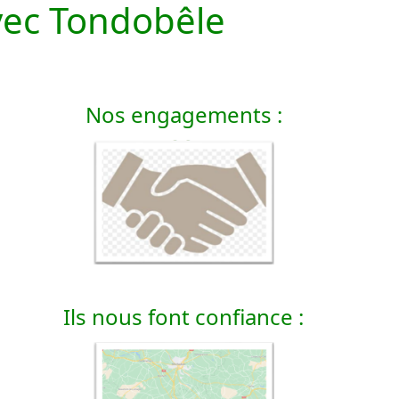
vec Tondobêle
Nos engagements :
Ils nous font confiance :